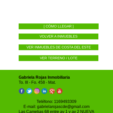
[ CÓMO LLEGAR ]
VOLVER A INMUEBLES
VER INMUEBLES DE COSTA DEL ESTE
VER TERRENO / LOTE
Gabriela Rojas Inmobiliaria
To. III - Fo. 458 - Mat.
Teléfono:
1169493309
E-mail:
gabrielarojascde@gmail.com
Las Camelias 68 entre av 1 y av 2 NUEVA